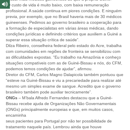
“O custo de vida é muito baixo, com baixa remuneração
profissional. A saúde continua em piores condições. E ninguém
previa, por exemplo, que no Brasil haveria mais de 30 médicos
guineenses. Pedimos ao governo brasileiro a cooperação para
a formação de especialistas em várias áreas médicas, dando
condições jurídicas e definindo critérios que auxiliem a Guiné a
superar essa situação crítica de saúde”.
Dilza Ribeiro, conselheira federal pelo estado do Acre, trabalha
com comunidades em regiões de fronteira se sensibilizou com
as dificuldades expostas. “Eu trabalho na Amazônia e conheço
situações compatíveis com as de Guiné-Bissau e nós, do CFM,
podemos temos condições de ajudar”, afirmou.
Diretor do CFM, Carlos Magno Dalapicola também pontuou que
“esteve na Guiné-Bissau e viu a precariedade para realizar até
mesmo um simples exame de sangue. Acredito que o governo
brasileiro também pode auxiliar tecnicamente”.
ONGs
– M’bala Alfredo Fernandes destacou que a Guiné-
Bissau recebe ajuda de Organizações Não Governamentais
(ONGs) principalmente europeias e que, em muitos casos,
encaminha
seus pacientes para Portugal por não ter possibilidade de
tratamento naquele país. Lembrou ainda que houve