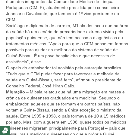
é um dos integrantes da Comunidade Médica de Língua
Portuguesa (CMLP), atualmente presidida pelo conselheiro
Jeancarlo Cavalcante, que também é 1º vice-presidente do
CFM.
Sociólogo e diplomata de carreira, M’bala destacou que na área
da saúde há um cenário de precariedade extrema vivido pela
população guineense, que não tem acesso a diagnósticos ou
tratamentos médicos. “Apelo para que o CFM pense em formas
possíveis para ajudar na melhoria do sistema de saúde de
Guiné-Bissau. É um povo hospitaleiro e que necessita de
assistência”, disse.
O apelo do embaixador foi acolhido pela autarquia brasileira.
“Tudo que o CFM puder fazer para favorecer a melhoria da
saúde em Guiné-Bissau, será feito”, afirmou o presidente do
Conselho Federal, José Hiran Gallo.
Migração
– M’bala relatou que há uma migração em massa e
crônica de guineenses graduados em medicina. Segundo o
embaixador, aqueles que se formam em outros países, não
voltam a Guiné-Bissau, sendo a única exceção o ministro da
saúde. Entre 1995 e 1998, o país formava de 10 a 15 médicos
por ano. Mas, com a guerra em 1998, quase todos os médicos
guineenses migraram principalmente para Portugal – país que
possui mais médicos guineenses do que a própria Guiné.