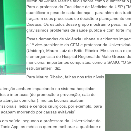
Milton de Arruda Martins falou sobre como quantificar 
Para o professor da Faculdade de Medicina da USP (FMUS
quantificar o peso de cada doença – para além dos tradi
traçarem seus processos de decisão e planejamento em
Disease. Os estudos desse grupo mostram o peso, no Bras
gravíssimos problemas de saúde pública e com forte im
Essas demandas de violência urbana e acidentes impa
o 1º vice-presidente do CFM e professor da Universida
(Uniderp), Mauro Luiz de Britto Ribeiro. Ele usa sua e
e emergencista do Hospital Regional de Mato Grosso do
mencionar importantes conquistas, como o SAMU. “O SA
estruturantes”, diz.
Para Mauro Ribeiro, falhas nos três níveis
e atenção acabam impactando no sistema hospitalar.
s e interfaces (de promoção e prevenção, sala de
e atenção domiciliar), muitas lacunas acabam
issionais, leitos e centros cirúrgicos, por exemplo, para
 acabam morrendo por causas evitáveis”.
o em saúde, segundo a professora da Universidade do
vo Tonic App, os médicos querem melhorar a qualidade e