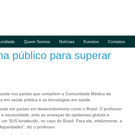
unidade
Quem Somos
Notícias
Eventos
Contatos
a público para superar
da saúde nos países que compõem a Comunidade Médica de
s em saúde pública e as tecnologias em saúde.
saúde em países em desenvolvimento como o Brasil. O professor
u a necessidade, ante as ameaças de epidemias globais e
m SUS fortalecido, no caso do Brasil. Para ele, infelizmente, a
sparidades”, diz o professor.