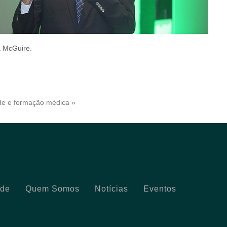
a McGuire.
úde e formação médica »
ade
Quem Somos
Notícias
Eventos