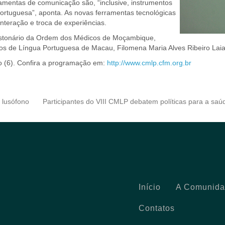
amentas de comunicação são, “inclusive, instrumentos
ortuguesa”, aponta. As novas ferramentas tecnológicas
interação e troca de experiências.
bastonário da Ordem dos Médicos de Moçambique,
cos de Língua Portuguesa de Macau, Filomena Maria Alves Ribeiro Lai
o (6). Confira a programação em:
http://www.cmlp.cfm.org.br
o lusófono
Participantes do VIII CMLP debatem políticas para a sa
Início
A Comunid
Contatos