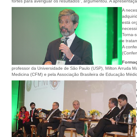
fortes para averiguar os resultados”, argumentou. A apresenta
A neces
adquiri
está or
necessi
Torna-s
e trata
A confe
(Confem
Formaç
professor da Universidade de São Paulo (USP), Milton Arruda Ma
Medicina (CFM) e pela Associação Brasileira de Educação Médic