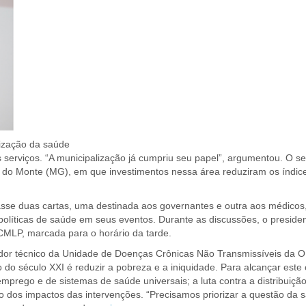
lização da saúde
serviços. “A municipalização já cumpriu seu papel”, argumentou. O se
o do Monte (MG), em que investimentos nessa área reduziram os índice
e duas cartas, uma destinada aos governantes e outra aos médicos
ticas de saúde em seus eventos. Durante as discussões, o president
CMLP, marcada para o horário da tarde.
nador técnico da Unidade de Doenças Crônicas Não Transmissíveis da 
o século XXI é reduzir a pobreza e a iniquidade. Para alcançar este 
rego e de sistemas de saúde universais; a luta contra a distribuição d
ão dos impactos das intervenções. “Precisamos priorizar a questão da 