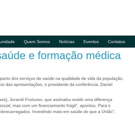
unidade
Quem Somos
Notícias
Eventos
Contatos
 saúde e formação médica
cto dos serviços de saúde na qualidade de vida da população.
cio das apresentações, o presidente da conferência, Daniel
ss), Jurandi Frutuoso, que assinalou existir uma diferença
social, mas com um financiamento frágil”, apontou. Para o
 sobrecarregados. Investindo mais em saúde do que a União”,