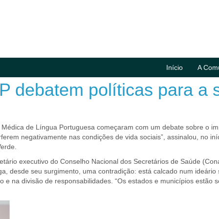
Início
A Com
LP debatem políticas para a
e Médica de Língua Portuguesa começaram com um debate sobre o impa
ferem negativamente nas condições de vida sociais”, assinalou, no iní
Verde.
retário executivo do Conselho Nacional dos Secretários de Saúde (Cona
ega, desde seu surgimento, uma contradição: está calcado num ideário 
ão e na divisão de responsabilidades. “Os estados e municípios estão