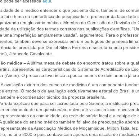
ção pode ser acessada
aqui
.
sidade de o médico entender o que paciente diz e, também, de comun
do foi o tema da conferência do pesquisador e professor da faculdade
ganizando um glossário médico. Membro da Comissão de Revisão do C
dade da utilização dos termos corretos nas publicações científicas. “
e uma imperfeição amplamente usada”, argumentou. Para o professor,
mentos, também deve se expressar em um português de primeira linh
rência foi presidida por Daniel Silves Ferreira e secretária pelo pres
el), Jeancarlo Cavalcante.
ão médica –
A última mesa de debate do encontro tratou sobre a qua
rtins, apresentou as características do Sistema de Acreditação de E
a (Abem). O processo teve início a pouco menos de dois anos e já cre
“A avaliação externa dos cursos de medicina é um componente fundamen
de ensino. O modelo de avaliação exclusivamente estatal do Brasil é
também é coordenador técnico da proposta brasileira.
Arruda explicou que para ser acreditada pelo Saeme, a instituição pre
preenchimento de um questionário online até visitas in loco, envolvend
representantes da comunidade, da rede de saúde local e a equipe de a
A qualidade do ensino médico também foi alvo de preocupação aborda
representante da Associação Médica de Moçambique, Milton Tatia, fe
ele, no ano 2000 o país contava com apenas uma escola de medicina e