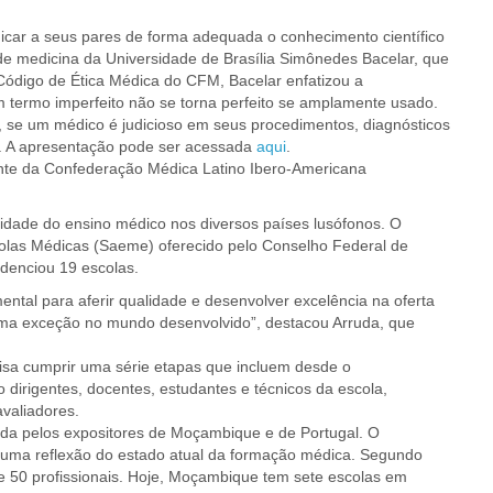
icar a seus pares de forma adequada o conhecimento científico
 de medicina da Universidade de Brasília Simônedes Bacelar, que
ódigo de Ética Médica do CFM, Bacelar enfatizou a
Um termo imperfeito não se torna perfeito se amplamente usado.
 se um médico é judicioso em seus procedimentos, diagnósticos
a. A apresentação pode ser acessada
aqui
.
idente da Confederação Médica Latino Ibero-Americana
lidade do ensino médico nos diversos países lusófonos. O
scolas Médicas (Saeme) oferecido pelo Conselho Federal de
denciou 19 escolas.
tal para aferir qualidade e desenvolver excelência na oferta
 uma exceção no mundo desenvolvido”, destacou Arruda, que
cisa cumprir uma série etapas que incluem desde o
o dirigentes, docentes, estudantes e técnicos da escola,
valiadores.
da pelos expositores de Moçambique e de Portugal. O
z uma reflexão do estado atual da formação médica. Segundo
 50 profissionais. Hoje, Moçambique tem sete escolas em