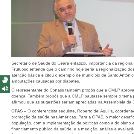
Secretário de Saúde do Ceará enfatizou importância da regiona
Frutuoso entende que o caminho hoje seria a regionalização dos 
atenção básica e citou o exemplo de município de Santo Antôni
amputações causadas por diabates.
O representante do Conass também propôs que a CMLP aprovass
doença. Também propôs que a CMLP pautasse sempre o tema polí
afirmou que as sugestões seriam apreciadas na Assembleia da 
OPAS
– O conferencista seguinte, Roberto del Aguilla, coorde
promoção da saúde nas Américas. Para a OPAS, o maior desafio d
população, com a implementação de políticas como a do pleno emp
financiamento público da saúde; e a medição, análise e avaliaç